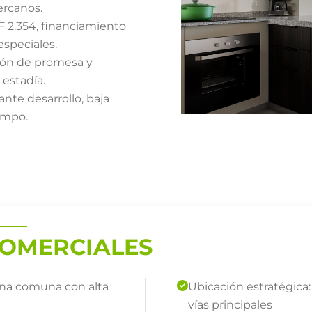
ercanos.
F 2.354, financiamiento
especiales.
sión de promesa y
 estadía.
ante desarrollo, baja
iempo.
OMERCIALES
una comuna con alta
Ubicación estratégica:
vías principales