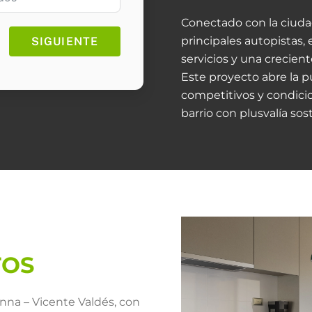
Conectado con la ciudad
principales autopistas,
SIGUIENTE
servicios y una crecie
Este proyecto abre la 
competitivos y condicio
barrio con plusvalía sos
TOS
nna – Vicente Valdés, con