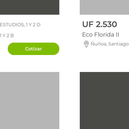
Entrega futura
UF 2.530
ESTUDIOS, 1 Y 2 D
Eco Florida II
1 Y 2 B
Ñuñoa, Santiago
Cotizar