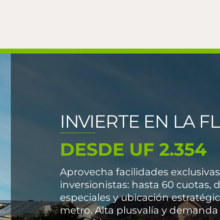
Skip
to
content
INVIERTE EN LA F
DESDE UF 2.354
Aprovecha facilidades exclusivas
inversionistas: hasta 60 cuotas,
especiales y ubicación estratégic
metro.
Alta plusvalía y demanda