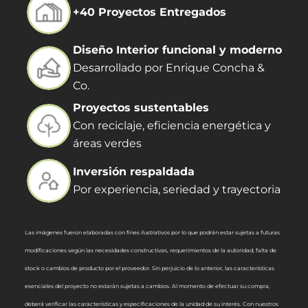
+40 Proyectos Entregados
Diseño Interior funcional y moderno
Desarrollado por Enrique Concha &
Co.
Proyectos sustentables
Con reciclaje, eficiencia energética y
áreas verdes
Inversión respaldada
Por experiencia, seriedad y trayectoria
Las imágenes fueron elaboradas con fines ilustrativos por lo que podrán estar sujetas a futuras
modificaciones según las necesidades constructivas, requerimientos de la autoridad, falta de
stock o cambios de producto por el proveedor. Sin perjuicio de lo anterior, las características
esenciales del proyecto no estarán sujetas a cambios. Al momento de efectuar su compra,
deberá verificar las características y especificaciones de la unidad de su interés. Con nuestros