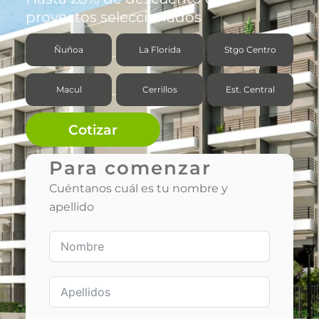
proyectos seleccionados
Ñuñoa
La Florida
Stgo Centro
Macul
Cerrillos
Est. Central
Cotizar
Para comenzar
Cuéntanos cuál es tu nombre y
apellido